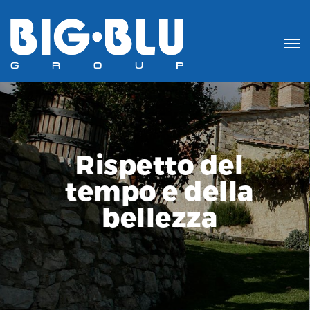
Passione per
cqua, amore per
 natura e la sua
bellezza