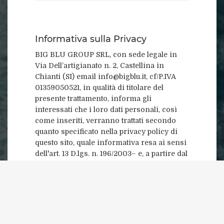
Informativa sulla Privacy
BIG BLU GROUP SRL, con sede legale in
Via Dell’artigianato n. 2, Castellina in
Chianti (SI) email info@bigblu.it, cf/P.IVA
01359050521, in qualità di titolare del
presente trattamento, informa gli
interessati che i loro dati personali, così
come inseriti, verranno trattati secondo
quanto specificato nella privacy policy di
questo sito, quale informativa resa ai sensi
dell'art. 13 D.lgs. n. 196/2003– e, a partire dal
25 maggio 2018, ai sensi dell’art. 13
Regolamento UE 2016/679, consultabile al
seguente link:
http://www.bigblu.it/informativa-privacy/
* Confermo di avere letto
l'informativa sulla privacy.(*)