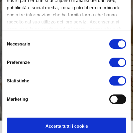
nostri partner che si occupano di analisi dei dati web,
pubblicità e social media, i quali potrebbero combinarle
CRESCITA, TECNOLOGIA,
con altre informazioni che ha fornito loro o che hanno
raccolto dal suo utilizzo dei loro servizi. Acconsenta ai
QUALITA',
nostri cookie se continua ad utilizzare il nostro sito web.
Selezione
RESPONSABILITA',
Necessario
del
consenso
SPECIALIZZAZIONE
Preferenze
Scopri di più
Statistiche
Marketing
Accetta tutti i cookie